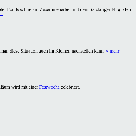
mit
Lautsprecher“
ppler Fonds schrieb in Zusammenarbeit mit dem Salzburger Flughafen
„Der
→
Künstler
Emilio
Ganot
erhält
den
Christian
„Experi
man diese Situation auch im Kleinen nachstellen kann.
» mehr
→
Doppler
zum
Kunstpreis“
Doppler
Effekt:
Bewegt
Wagen“
iläum wird mit einer
Festwoche
zelebriert.