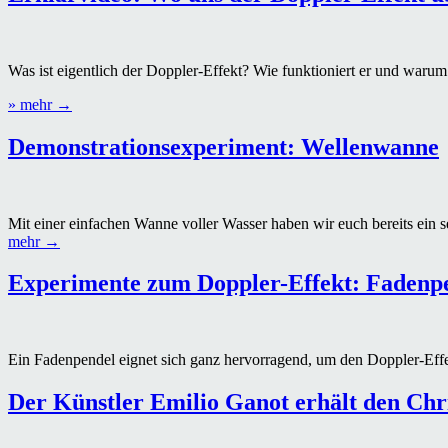
Was ist eigentlich der Doppler-Effekt? Wie funktioniert er und warum
„Erklärvideo:
» mehr
→
Wo
uns
Demonstrations­experiment: Wellenwanne
der
Doppler-
Effekt
überall
Mit einer einfachen Wanne voller Wasser haben wir euch bereits ein s
begegnet“
„Demonstrations­
mehr
→
experiment:
Wellenwanne“
Experimente zum Doppler-Effekt: Fadenpe
Ein Fadenpendel eignet sich ganz hervorragend, um den Doppler-Effe
Der Künstler Emilio Ganot erhält den Chr