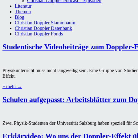
Christian Doppler Podcast – Episoden
Literatur
Themen
Blog
Christian Doppler Stammbaum
Christian Doppler Datenbank
Christian Doppler Fonds
Blog
Studentische Videobeiträge zum Doppler-E
Physikunterricht muss nicht langweilig sein. Eine Gruppe von Studie
Effekt.
„Studentische
» mehr
→
Videobeiträge
zum
Schulen aufgepasst: Arbeitsblätter zum Do
Doppler-
Effekt“
Zwei Physik-Studenten der Universität Salzburg haben speziell für Sc
Erklärvideo: Wo uns der Doppler-Effekt ü