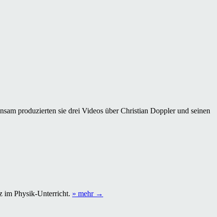
nsam produzierten sie drei Videos über Christian Doppler und seinen
„Schulen
tz im Physik-Unterricht.
» mehr
→
aufgepasst:
Arbeitsblätter