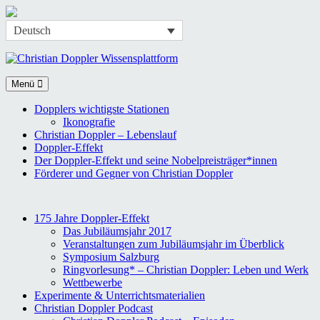
Skip
Deutsch
to
content
Menü
Dopplers wichtigste Stationen
Ikonografie
Christian Doppler – Lebenslauf
Doppler-Effekt
Der Doppler-Effekt und seine Nobelpreisträger*innen
Förderer und Gegner von Christian Doppler
175 Jahre Doppler-Effekt
Das Jubiläumsjahr 2017
Veranstaltungen zum Jubiläumsjahr im Überblick
Symposium Salzburg
Ringvorlesung* – Christian Doppler: Leben und Werk
Wettbewerbe
Experimente & Unterrichtsmaterialien
Christian Doppler Podcast