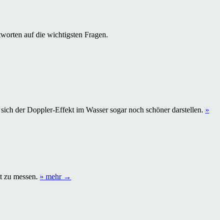
zum
Doppler-
Effekt“
tworten auf die wichtigsten Fragen.
 sich der Doppler-Effekt im Wasser sogar noch schöner darstellen.
»
„Experimente
kt zu messen.
» mehr
→
zum
Doppler-
Effekt:
Fadenpendel