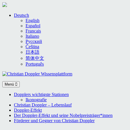
Skip
Deutsch
to
English
content
Español
Français
Italiano
Русский
Čeština
日本語
简体中文
Português
Menü
Dopplers wichtigste Stationen
Ikonografie
Christian Doppler – Lebenslauf
Doppler-Effekt
Der Doppler-Effekt und seine Nobelpreisträger*innen
Förderer und Gegner von Christian Doppler