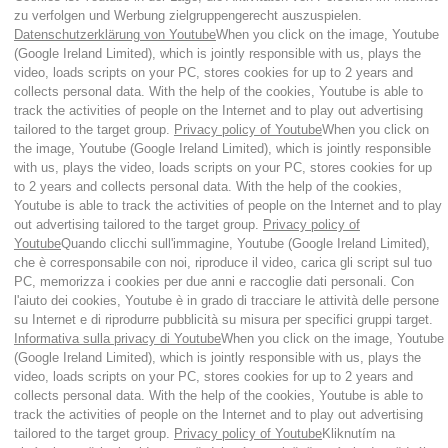
zu verfolgen und Werbung zielgruppengerecht auszuspielen.
Datenschutzerklärung von Youtube
When you click on the image, Youtube
(Google Ireland Limited), which is jointly responsible with us, plays the
video, loads scripts on your PC, stores cookies for up to 2 years and
collects personal data. With the help of the cookies, Youtube is able to
track the activities of people on the Internet and to play out advertising
tailored to the target group.
Privacy policy of Youtube
When you click on
the image, Youtube (Google Ireland Limited), which is jointly responsible
with us, plays the video, loads scripts on your PC, stores cookies for up
to 2 years and collects personal data. With the help of the cookies,
Youtube is able to track the activities of people on the Internet and to play
out advertising tailored to the target group.
Privacy policy of
Youtube
Quando clicchi sull'immagine, Youtube (Google Ireland Limited),
che è corresponsabile con noi, riproduce il video, carica gli script sul tuo
PC, memorizza i cookies per due anni e raccoglie dati personali. Con
l'aiuto dei cookies, Youtube è in grado di tracciare le attività delle persone
su Internet e di riprodurre pubblicità su misura per specifici gruppi target.
Informativa sulla privacy di Youtube
When you click on the image, Youtube
(Google Ireland Limited), which is jointly responsible with us, plays the
video, loads scripts on your PC, stores cookies for up to 2 years and
collects personal data. With the help of the cookies, Youtube is able to
track the activities of people on the Internet and to play out advertising
tailored to the target group.
Privacy policy of Youtube
Kliknutím na