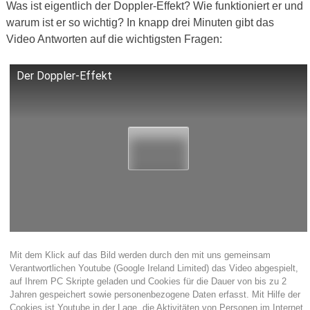
Was ist eigentlich der Doppler-Effekt? Wie funktioniert er und
warum ist er so wichtig? In knapp drei Minuten gibt das
Video Antworten auf die wichtigsten Fragen:
Der Doppler-Effekt
Mit dem Klick auf das Bild werden durch den mit uns gemeinsam
Verantwortlichen Youtube (Google Ireland Limited) das Video abgespielt,
auf Ihrem PC Skripte geladen und Cookies für die Dauer von bis zu 2
Jahren gespeichert sowie personenbezogene Daten erfasst. Mit Hilfe der
Cookies ist Youtube in der Lage, die Aktivitäten von Personen im Internet