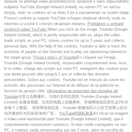
obrázek se přehraje video prostřednictvím společně s námi odpovědného
subjektu YouTube (Google Ireland Limited), na vašem PC se načtou
skripty, uloží se cookies až na dobu 2 let a zaznamenají se osobní údaje.
Pomocí cookies je subjekt YouTube schopen sledovat aktivity osob na
internetu a vysílat k cílovým skupinám reklamu.
Prohlášení o ochraně
osobních údajů YouTube
When you click on the image, Youtube (Google
Ireland Limited), which is jointly responsible with us, plays the video,
loads scripts on your PC, stores cookies for up to 2 years and collects
personal data. With the help of the cookies, Youtube is able to track the
activities of people on the Internet and to play out advertising tailored to
the target group.
Privacy policy of Youtube
En cliquant sur l'image,
Youtube (Google Ireland Limited), responsable conjointement avec nous,
lit la vidéo, charge des scripts sur votre PC, enregistre des cookies pour
une durée pouvant aller jusqu'à 2 ans et collecte des données
personnelles. Grâce aux cookies, Youtube est en mesure de suivre les
activités des personnes sur Internet et de diffuser de la publicité en
fonction du groupe cible.
Déclaration de protection des données de
Youtube
当您点击图像时，与我们共同负责的 Youtube (Google Ireland
Limited) 会播放视频、在您的电脑上加载脚本、存储网络跟踪器长达2年并
收集个人数据。 借助网络跟踪器，Youtube 能够追踪人们在互联网上的活
动并播放针对目标群体的广告。
YouTube的隐私政策
Ao clicar na imagem,
o vídeo será reproduzido pelo Youtube (Google Ireland Limited), que é
conjuntamente responsável connosco. Scripts serão carregados no seu
PC, e cookies serão armazenados por até 2 anos, além da recolha de