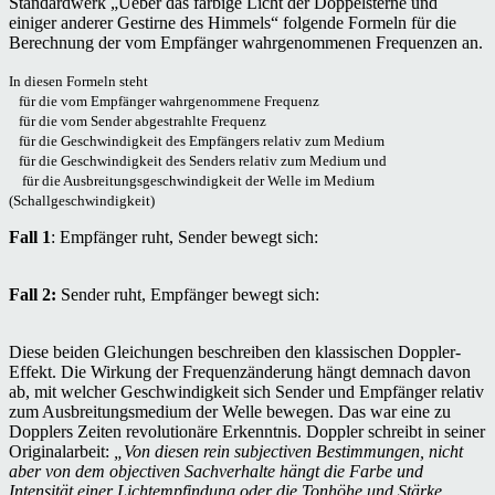
Standardwerk „Ueber das farbige Licht der Doppelsterne und
einiger anderer Gestirne des Himmels“ folgende Formeln für die
Berechnung der vom Empfänger wahrgenommenen Frequenzen an.
In diesen Formeln steht
für die vom Empfänger wahrgenommene Frequenz
für die vom Sender abgestrahlte Frequenz
für die Geschwindigkeit des Empfängers relativ zum Medium
für die Geschwindigkeit des Senders relativ zum Medium und
für die Ausbreitungsgeschwindigkeit der Welle im Medium
(Schallgeschwindigkeit)
Fall 1
: Empfänger ruht, Sender bewegt sich:
Fall 2:
Sender ruht, Empfänger bewegt sich:
Diese beiden Gleichungen beschreiben den klassischen Doppler-
Effekt. Die Wirkung der Frequenzänderung hängt demnach davon
ab, mit welcher Geschwindigkeit sich Sender und Empfänger relativ
zum Ausbreitungsmedium der Welle bewegen. Das war eine zu
Dopplers Zeiten revolutionäre Erkenntnis. Doppler schreibt in seiner
Originalarbeit:
„Von diesen rein subjectiven Bestimmungen, nicht
aber von dem objectiven Sachverhalte hängt die Farbe und
Intensität einer Lichtempfindung oder die Tonhöhe und Stärke