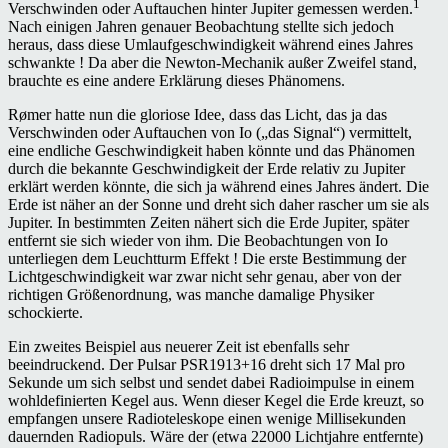
1
Verschwinden oder Auftauchen hinter Jupiter gemessen werden.
Nach einigen Jahren genauer Beobachtung stellte sich jedoch
heraus, dass diese Umlaufgeschwindigkeit während eines Jahres
schwankte ! Da aber die Newton-Mechanik außer Zweifel stand,
brauchte es eine andere Erklärung dieses Phänomens.
Rømer hatte nun die gloriose Idee, dass das Licht, das ja das
Verschwinden oder Auftauchen von Io („das Signal“) vermittelt,
eine endliche Geschwindigkeit haben könnte und das Phänomen
durch die bekannte Geschwindigkeit der Erde relativ zu Jupiter
erklärt werden könnte, die sich ja während eines Jahres ändert. Die
Erde ist näher an der Sonne und dreht sich daher rascher um sie als
Jupiter. In bestimmten Zeiten nähert sich die Erde Jupiter, später
entfernt sie sich wieder von ihm. Die Beobachtungen von Io
unterliegen dem Leuchtturm Effekt ! Die erste Bestimmung der
Lichtgeschwindigkeit war zwar nicht sehr genau, aber von der
richtigen Größenordnung, was manche damalige Physiker
schockierte.
Ein zweites Beispiel aus neuerer Zeit ist ebenfalls sehr
beeindruckend. Der Pulsar PSR1913+16 dreht sich 17 Mal pro
Sekunde um sich selbst und sendet dabei Radioimpulse in einem
wohldefinierten Kegel aus. Wenn dieser Kegel die Erde kreuzt, so
empfangen unsere Radioteleskope einen wenige Millisekunden
dauernden Radiopuls. Wäre der (etwa 22000 Lichtjahre entfernte)