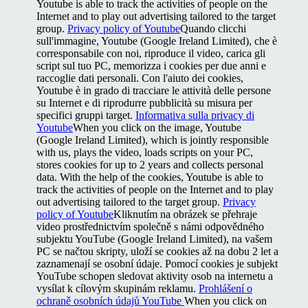
Youtube is able to track the activities of people on the
Internet and to play out advertising tailored to the target
group.
Privacy policy of Youtube
Quando clicchi
sull'immagine, Youtube (Google Ireland Limited), che è
corresponsabile con noi, riproduce il video, carica gli
script sul tuo PC, memorizza i cookies per due anni e
raccoglie dati personali. Con l'aiuto dei cookies,
Youtube è in grado di tracciare le attività delle persone
su Internet e di riprodurre pubblicità su misura per
specifici gruppi target.
Informativa sulla privacy di
Youtube
When you click on the image, Youtube
(Google Ireland Limited), which is jointly responsible
with us, plays the video, loads scripts on your PC,
stores cookies for up to 2 years and collects personal
data. With the help of the cookies, Youtube is able to
track the activities of people on the Internet and to play
out advertising tailored to the target group.
Privacy
policy of Youtube
Kliknutím na obrázek se přehraje
video prostřednictvím společně s námi odpovědného
subjektu YouTube (Google Ireland Limited), na vašem
PC se načtou skripty, uloží se cookies až na dobu 2 let a
zaznamenají se osobní údaje. Pomocí cookies je subjekt
YouTube schopen sledovat aktivity osob na internetu a
vysílat k cílovým skupinám reklamu.
Prohlášení o
ochraně osobních údajů YouTube
When you click on