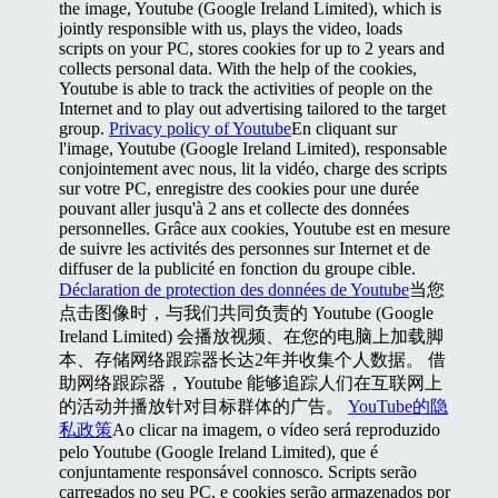
the image, Youtube (Google Ireland Limited), which is
jointly responsible with us, plays the video, loads
scripts on your PC, stores cookies for up to 2 years and
collects personal data. With the help of the cookies,
Youtube is able to track the activities of people on the
Internet and to play out advertising tailored to the target
group.
Privacy policy of Youtube
En cliquant sur
l'image, Youtube (Google Ireland Limited), responsable
conjointement avec nous, lit la vidéo, charge des scripts
sur votre PC, enregistre des cookies pour une durée
pouvant aller jusqu'à 2 ans et collecte des données
personnelles. Grâce aux cookies, Youtube est en mesure
de suivre les activités des personnes sur Internet et de
diffuser de la publicité en fonction du groupe cible.
Déclaration de protection des données de Youtube
当您
点击图像时，与我们共同负责的 Youtube (Google
Ireland Limited) 会播放视频、在您的电脑上加载脚
本、存储网络跟踪器长达2年并收集个人数据。 借
助网络跟踪器，Youtube 能够追踪人们在互联网上
的活动并播放针对目标群体的广告。
YouTube的隐
私政策
Ao clicar na imagem, o vídeo será reproduzido
pelo Youtube (Google Ireland Limited), que é
conjuntamente responsável connosco. Scripts serão
carregados no seu PC, e cookies serão armazenados por