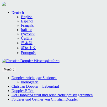
Skip
Deutsch
to
English
content
Español
Français
Italiano
Русский
Čeština
日本語
简体中文
Português
Menü
Dopplers wichtigste Stationen
Ikonografie
Christian Doppler – Lebenslauf
Doppler-Effekt
Der Doppler-Effekt und seine Nobelpreisträger*innen
Förderer und Gegner von Christian Doppler