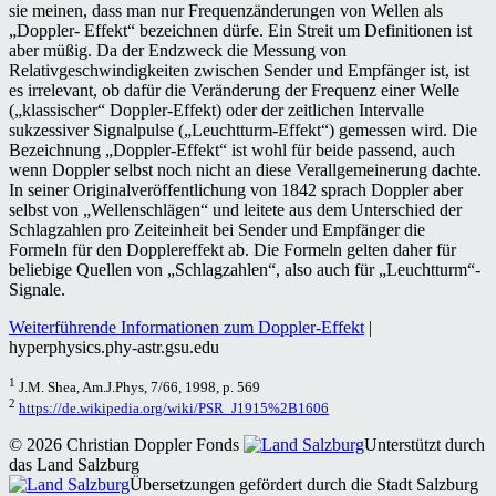
sie meinen, dass man nur Frequenzänderungen von Wellen als
„Doppler- Effekt“ bezeichnen dürfe. Ein Streit um Definitionen ist
aber müßig. Da der Endzweck die Messung von
Relativgeschwindigkeiten zwischen Sender und Empfänger ist, ist
es irrelevant, ob dafür die Veränderung der Frequenz einer Welle
(„klassischer“ Doppler-Effekt) oder der zeitlichen Intervalle
sukzessiver Signalpulse („Leuchtturm-Effekt“) gemessen wird. Die
Bezeichnung „Doppler-Effekt“ ist wohl für beide passend, auch
wenn Doppler selbst noch nicht an diese Verallgemeinerung dachte.
In seiner Originalveröffentlichung von 1842 sprach Doppler aber
selbst von „Wellenschlägen“ und leitete aus dem Unterschied der
Schlagzahlen pro Zeiteinheit bei Sender und Empfänger die
Formeln für den Dopplereffekt ab. Die Formeln gelten daher für
beliebige Quellen von „Schlagzahlen“, also auch für „Leuchtturm“-
Signale.
Weiterführende Informationen zum Doppler-Effekt
|
hyperphysics.phy-astr.gsu.edu
1
J.M. Shea, Am.J.Phys, 7/66, 1998, p. 569
2
https://de.wikipedia.org/wiki/PSR_J1915%2B1606
© 2026 Christian Doppler Fonds
Unterstützt durch
das Land Salzburg
Übersetzungen gefördert durch die Stadt Salzburg