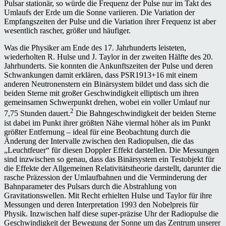
Pulsar stationär, so würde die Frequenz der Pulse nur im Takt des
Umlaufs der Erde um die Sonne variieren. Die Variation der
Empfangszeiten der Pulse und die Variation ihrer Frequenz ist aber
wesentlich rascher, größer und häufiger.
Was die Physiker am Ende des 17. Jahrhunderts leisteten,
wiederholten R. Hulse und J. Taylor in der zweiten Hälfte des 20.
Jahrhunderts. Sie konnten die Ankunftszeiten der Pulse und deren
Schwankungen damit erklären, dass PSR1913+16 mit einem
anderen Neutronenstern ein Binärsystem bildet und dass sich die
beiden Sterne mit großer Geschwindigkeit elliptisch um ihren
gemeinsamen Schwerpunkt drehen, wobei ein voller Umlauf nur
2
7,75 Stunden dauert.
Die Bahngeschwindigkeit der beiden Sterne
ist dabei im Punkt ihrer größten Nähe viermal höher als im Punkt
größter Entfernung – ideal für eine Beobachtung durch die
Änderung der Intervalle zwischen den Radiopulsen, die das
„Leuchtfeuer“ für diesen Doppler Effekt darstellen. Die Messungen
sind inzwischen so genau, dass das Binärsystem ein Testobjekt für
die Effekte der Allgemeinen Relativitätstheorie darstellt, darunter die
rasche Präzession der Umlaufbahnen und die Verminderung der
Bahnparameter des Pulsars durch die Abstrahlung von
Gravitationswellen. Mit Recht erhielten Hulse und Taylor für ihre
Messungen und deren Interpretation 1993 den Nobelpreis für
Physik. Inzwischen half diese super-präzise Uhr der Radiopulse die
Geschwindigkeit der Bewegung der Sonne um das Zentrum unserer