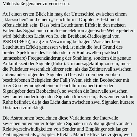
Milchstraße genauer zu vermessen.
Auf einen ersten Blick hin mag der Unterschied zwischen einem
„klassischen“ und einem „Leuchtturm“ Doppler-Effekt nicht
offensichtlich sein. Dass beim Leuchtturm Effekt in den meisten
Fällen das Signal auch durch eine elektromagnetische Welle geliefert
wird (sichtbares Licht von Io, ein Breitband-Radiosignal von
PSR1913+16), mag zur Verwirrung beitragen. Was aber beim
Leuchtturm Effekt gemessen wird, ist nicht die (auf Grund des
breiten Spektrums des Lichts oder der Radiowellen praktisch
unmessbare) Frequenzänderung der Strahlung, sondern die genaue
Ankunftszeit der Signale (Pulse). Um aussagekräftig zu sein, muss
die Pulsdauer wesentlich kürzer sein, als das Zeitintervall zwischen
aufeinander folgenden Signalen. (Dies ist in den beiden oben
beschriebenen Beispielen der Fall.) Wenn sich ein Beobachter mit
fixer Geschwindigkeit einem Leuchtturm nähert (oder der
Signalgeber dem Beobachter), so werden die Intervalle zwischen
zwei aufeinanderfolgenden Signalen kürzer sein, als wenn er sich in
Ruhe befindet, da ja das Licht dann zwischen zwei Signalen kürzere
Distanzen zurücklegt.
Die Astronomen bezeichnen diese Variationen der Intervalle
zwischen aufeinander folgenden Signalen in Abhängigkeit von den
Relativgeschwindigkeiten von Sender und Empfänger seit langer
Zeit ungeniert als „Doppler-Effekt“. Manche Physiker zögern, weil