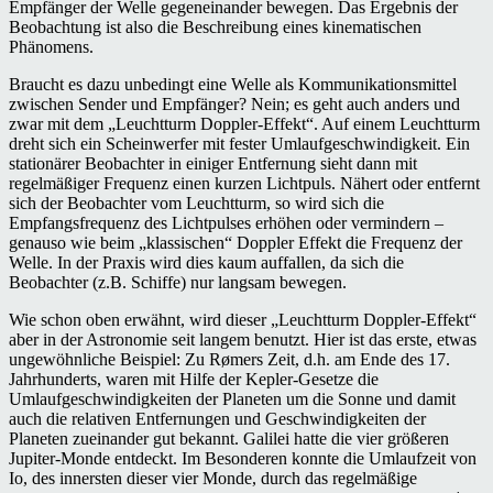
Empfänger der Welle gegeneinander bewegen. Das Ergebnis der
Beobachtung ist also die Beschreibung eines kinematischen
Phänomens.
Braucht es dazu unbedingt eine Welle als Kommunikationsmittel
zwischen Sender und Empfänger? Nein; es geht auch anders und
zwar mit dem „Leuchtturm Doppler-Effekt“. Auf einem Leuchtturm
dreht sich ein Scheinwerfer mit fester Umlaufgeschwindigkeit. Ein
stationärer Beobachter in einiger Entfernung sieht dann mit
regelmäßiger Frequenz einen kurzen Lichtpuls. Nähert oder entfernt
sich der Beobachter vom Leuchtturm, so wird sich die
Empfangsfrequenz des Lichtpulses erhöhen oder vermindern –
genauso wie beim „klassischen“ Doppler Effekt die Frequenz der
Welle. In der Praxis wird dies kaum auffallen, da sich die
Beobachter (z.B. Schiffe) nur langsam bewegen.
Wie schon oben erwähnt, wird dieser „Leuchtturm Doppler-Effekt“
aber in der Astronomie seit langem benutzt. Hier ist das erste, etwas
ungewöhnliche Beispiel: Zu Rømers Zeit, d.h. am Ende des 17.
Jahrhunderts, waren mit Hilfe der Kepler-Gesetze die
Umlaufgeschwindigkeiten der Planeten um die Sonne und damit
auch die relativen Entfernungen und Geschwindigkeiten der
Planeten zueinander gut bekannt. Galilei hatte die vier größeren
Jupiter-Monde entdeckt. Im Besonderen konnte die Umlaufzeit von
Io, des innersten dieser vier Monde, durch das regelmäßige