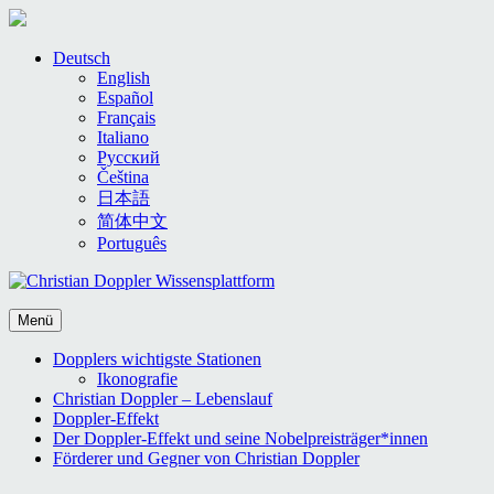
Skip
Deutsch
to
English
content
Español
Français
Italiano
Русский
Čeština
日本語
简体中文
Português
Menü
Dopplers wichtigste Stationen
Ikonografie
Christian Doppler – Lebenslauf
Doppler-Effekt
Der Doppler-Effekt und seine Nobelpreisträger*innen
Förderer und Gegner von Christian Doppler