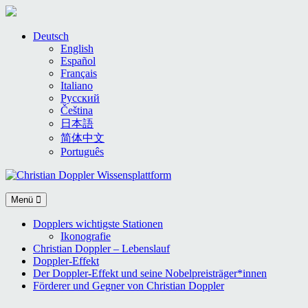
Skip
Deutsch
to
English
content
Español
Français
Italiano
Русский
Čeština
日本語
简体中文
Português
Menü
Dopplers wichtigste Stationen
Ikonografie
Christian Doppler – Lebenslauf
Doppler-Effekt
Der Doppler-Effekt und seine Nobelpreisträger*innen
Förderer und Gegner von Christian Doppler