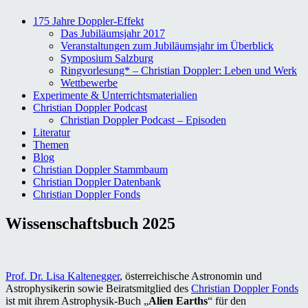
175 Jahre Doppler-Effekt
Das Jubiläumsjahr 2017
Veranstaltungen zum Jubiläumsjahr im Überblick
Symposium Salzburg
Ringvorlesung* – Christian Doppler: Leben und Werk
Wettbewerbe
Experimente & Unterrichtsmaterialien
Christian Doppler Podcast
Christian Doppler Podcast – Episoden
Literatur
Themen
Blog
Christian Doppler Stammbaum
Christian Doppler Datenbank
Christian Doppler Fonds
Wissenschaftsbuch 2025
Prof. Dr. Lisa Kaltenegger
, österreichische Astronomin und
Astrophysikerin sowie Beiratsmitglied des
Christian Doppler Fonds
ist mit ihrem Astrophysik-Buch „
Alien Earths
“ für den