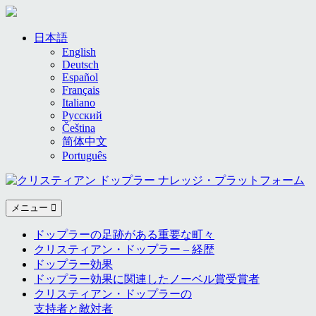
Skip
to
日本語
content
English
Deutsch
Español
Français
Italiano
Русский
Čeština
简体中文
Português
メニュー
ドップラーの足跡がある重要な町々
クリスティアン・ドップラー – 経歴
ドップラー効果
ドップラー効果に関連したノーベル賞受賞者
クリスティアン・ドップラーの
支持者と敵対者