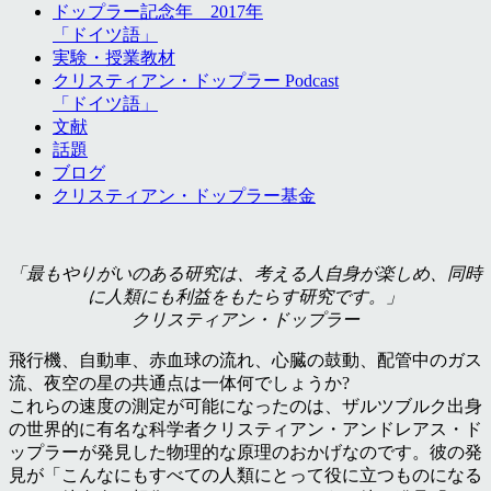
ドップラー記念年 2017年
「ドイツ語」
実験・授業教材
クリスティアン・ドップラー Podcast
「ドイツ語」
文献
話題
ブログ
クリスティアン・ドップラー基金
「最もやりがいのある研究は、考える人自身が楽しめ、同時
に人類にも利益をもたらす研究です。」
クリスティアン・ドップラー
飛行機、自動車、赤血球の流れ、心臓の鼓動、配管中のガス
流、夜空の星の共通点は一体何でしょうか?
これらの速度の測定が可能になったのは、ザルツブルク出身
の世界的に有名な科学者クリスティアン・アンドレアス・ド
ップラーが発見した物理的な原理のおかげなのです。彼の発
見が「こんなにもすべての人類にとって役に立つものになる