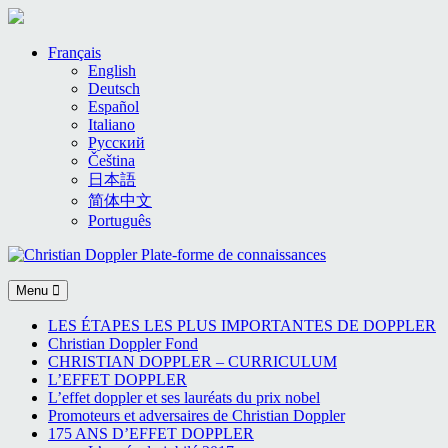
Skip
Français
to
English
content
Deutsch
Español
Italiano
Русский
Čeština
日本語
简体中文
Português
Menu
LES ÉTAPES LES PLUS IMPORTANTES DE DOPPLER
Christian Doppler Fond
CHRISTIAN DOPPLER – CURRICULUM
L’EFFET DOPPLER
L’effet doppler et ses lauréats du prix nobel
Promoteurs et adversaires de Christian Doppler
175 ANS D’EFFET DOPPLER