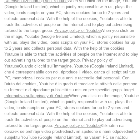
Datenschutzerklärung von Youtube
When you click on the image, Youtube
(Google Ireland Limited), which is jointly responsible with us, plays the
video, loads scripts on your PC, stores cookies for up to 2 years and
collects personal data. With the help of the cookies, Youtube is able to
track the activities of people on the Internet and to play out advertising
tailored to the target group.
Privacy policy of Youtube
When you click on
the image, Youtube (Google Ireland Limited), which is jointly responsible
with us, plays the video, loads scripts on your PC, stores cookies for up
to 2 years and collects personal data. With the help of the cookies,
Youtube is able to track the activities of people on the Internet and to play
out advertising tailored to the target group.
Privacy policy of
Youtube
Quando clicchi sull'immagine, Youtube (Google Ireland Limited),
che è corresponsabile con noi, riproduce il video, carica gli script sul tuo
PC, memorizza i cookies per due anni e raccoglie dati personali. Con
l'aiuto dei cookies, Youtube è in grado di tracciare le attività delle persone
su Internet e di riprodurre pubblicità su misura per specifici gruppi target.
Informativa sulla privacy di Youtube
When you click on the image, Youtube
(Google Ireland Limited), which is jointly responsible with us, plays the
video, loads scripts on your PC, stores cookies for up to 2 years and
collects personal data. With the help of the cookies, Youtube is able to
track the activities of people on the Internet and to play out advertising
tailored to the target group.
Privacy policy of Youtube
Kliknutím na
obrázek se přehraje video prostřednictvím společně s námi odpovědného
subjektu YouTube (Google Ireland Limited), na vašem PC se načtou