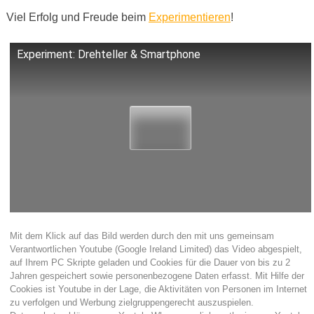
Viel Erfolg und Freude beim
Experimentieren
!
Experiment: Drehteller & Smartphone
Mit dem Klick auf das Bild werden durch den mit uns gemeinsam
Verantwortlichen Youtube (Google Ireland Limited) das Video abgespielt,
auf Ihrem PC Skripte geladen und Cookies für die Dauer von bis zu 2
Jahren gespeichert sowie personenbezogene Daten erfasst. Mit Hilfe der
Cookies ist Youtube in der Lage, die Aktivitäten von Personen im Internet
zu verfolgen und Werbung zielgruppengerecht auszuspielen.