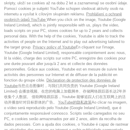
skripty, uloží se cookies až na dobu 2 let a zaznamenají se osobní údaje.
Pomocí cookies je subjekt YouTube schopen sledovat aktivity osob na
internetu a vysílat k cílovým skupinám reklamu.
Prohlášení o ochraně
osobních údajů YouTube
When you click on the image, Youtube (Google
Ireland Limited), which is jointly responsible with us, plays the video,
loads scripts on your PC, stores cookies for up to 2 years and collects
personal data. With the help of the cookies, Youtube is able to track the
activities of people on the Internet and to play out advertising tailored to
the target group.
Privacy policy of Youtube
En cliquant sur l'image,
Youtube (Google Ireland Limited), responsable conjointement avec nous,
lit la vidéo, charge des scripts sur votre PC, enregistre des cookies pour
une durée pouvant aller jusqu'à 2 ans et collecte des données
personnelles. Grâce aux cookies, Youtube est en mesure de suivre les
activités des personnes sur Internet et de diffuser de la publicité en
fonction du groupe cible.
Déclaration de protection des données de
Youtube
当您点击图像时，与我们共同负责的 Youtube (Google Ireland
Limited) 会播放视频、在您的电脑上加载脚本、存储网络跟踪器长达2年并
收集个人数据。 借助网络跟踪器，Youtube 能够追踪人们在互联网上的活
动并播放针对目标群体的广告。
YouTube的隐私政策
Ao clicar na imagem,
o vídeo será reproduzido pelo Youtube (Google Ireland Limited), que é
conjuntamente responsável connosco. Scripts serão carregados no seu
PC, e cookies serão armazenados por até 2 anos, além da recolha de
dados pessoais. Com a ajuda dos cookies, o Youtube é capaz de rastrear
as atividades das pessoas na internet e exibir publicidade segmentada.