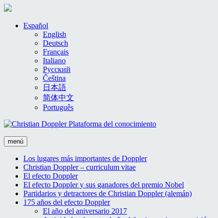
Skip
Español
to
English
content
Deutsch
Français
Italiano
Русский
Čeština
日本語
简体中文
Português
menú
Los lugares más importantes de Doppler
Christian Doppler – curriculum vitae
El efecto Doppler
El efecto Doppler y sus ganadores del premio Nobel
Partidarios y detractores de Christian Doppler (alemán)
175 años del efecto Doppler
El año del aniversario 2017