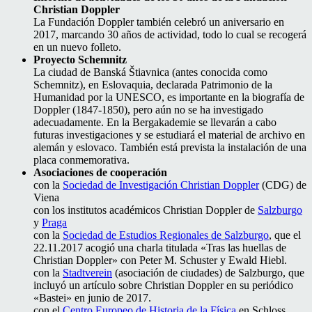
Christian Doppler
La Fundación Doppler también celebró un aniversario en
2017, marcando 30 años de actividad, todo lo cual se recogerá
en un nuevo folleto.
Proyecto Schemnitz
La ciudad de Banská Štiavnica (antes conocida como
Schemnitz), en Eslovaquia, declarada Patrimonio de la
Humanidad por la UNESCO, es importante en la biografía de
Doppler (1847-1850), pero aún no se ha investigado
adecuadamente. En la Bergakademie se llevarán a cabo
futuras investigaciones y se estudiará el material de archivo en
alemán y eslovaco. También está prevista la instalación de una
placa conmemorativa.
Asociaciones de cooperación
con la
Sociedad de Investigación Christian Doppler
(CDG) de
Viena
con los institutos académicos Christian Doppler de
Salzburgo
y
Praga
con la
Sociedad de Estudios Regionales de Salzburgo
, que el
22.11.2017 acogió una charla titulada «Tras las huellas de
Christian Doppler» con Peter M. Schuster y Ewald Hiebl.
con la
Stadtverein
(asociación de ciudades) de Salzburgo, que
incluyó un artículo sobre Christian Doppler en su periódico
«Bastei» en junio de 2017.
con el
Centro Europeo de Historia de la Física
en Schloss