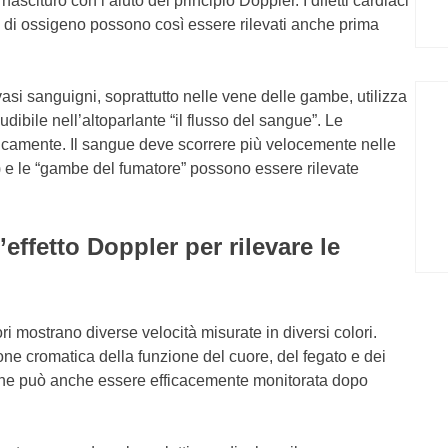
ascituro con l’aiuto del principio Doppler. I difetti cardiaci
a di ossigeno possono così essere rilevati anche prima
i sanguigni, soprattutto nelle vene delle gambe, utilizza
udibile nell’altoparlante “il flusso del sangue”. Le
usticamente. Il sangue deve scorrere più velocemente nelle
i) e le “gambe del fumatore” possono essere rilevate
’effetto Doppler per rilevare le
ri mostrano diverse velocità misurate in diversi colori.
e cromatica della funzione del cuore, del fegato e dei
nzione può anche essere efficacemente monitorata dopo