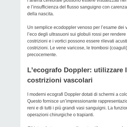
l’arteria cerebrale possono essere visualizzati nel n
e l’insufficienza del flusso sanguigno con carenz
della nascita.
Un semplice ecodoppler venoso per l’esame dei vas
l’eco degli ultrasuoni sui globuli rossi per rendere 
costrizioni e i vortici possono essere rilevati ac
costrizioni. Le vene varicose, le trombosi (coagul
precocemente.
L’ecografo Doppler: utilizzare l
costrizioni vascolari
I moderni ecografi Doppler dotati di schermi a colo
Questo fornisce un’impressionante rappresentazion
reni e di tutti i più grandi vasi sanguigni. La fu
operazioni chirurgiche o trapianti.