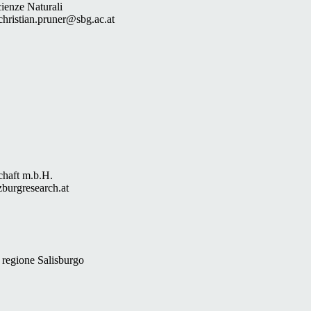
cienze Naturali
christian.pruner@sbg.ac.at
chaft m.b.H.
zburgresearch.at
 regione Salisburgo