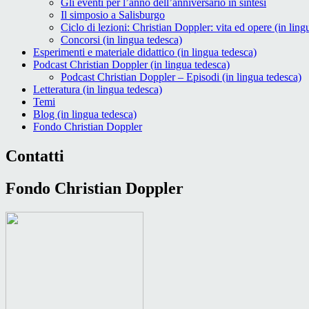
Gli eventi per l’anno dell’anniversario in sintesi
Il simposio a Salisburgo
Ciclo di lezioni: Christian Doppler: vita ed opere (in ling
Concorsi (in lingua tedesca)
Esperimenti e materiale didattico (in lingua tedesca)
Podcast Christian Doppler (in lingua tedesca)
Podcast Christian Doppler – Episodi (in lingua tedesca)
Letteratura (in lingua tedesca)
Temi
Blog (in lingua tedesca)
Fondo Christian Doppler
Contatti
Fondo Christian Doppler