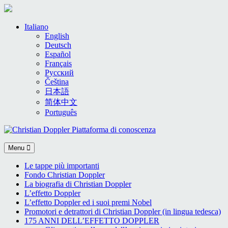
Skip
Italiano
to
English
content
Deutsch
Español
Français
Русский
Čeština
日本語
简体中文
Português
Menu
Le tappe più importanti
Fondo Christian Doppler
La biografia di Christian Doppler
L’effetto Doppler
L’effetto Doppler ed i suoi premi Nobel
Promotori e detrattori di Christian Doppler (in lingua tedesca)
175 ANNI DELL’EFFETTO DOPPLER