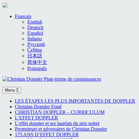
Skip
Français
to
English
content
Deutsch
Español
Italiano
Русский
Čeština
日本語
简体中文
Português
Menu
LES ÉTAPES LES PLUS IMPORTANTES DE DOPPLER
Christian Doppler Fond
CHRISTIAN DOPPLER – CURRICULUM
L’EFFET DOPPLER
L’effet doppler et ses lauréats du prix nobel
Promoteurs et adversaires de Christian Doppler
175 ANS D’EFFET DOPPLER