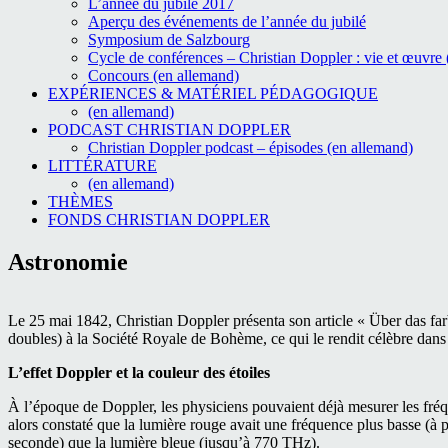
L’année du jubilé 2017
Aperçu des événements de l’année du jubilé
Symposium de Salzbourg
Cycle de conférences – Christian Doppler : vie et œuvre
Concours (en allemand)
EXPÉRIENCES & MATÉRIEL PÉDAGOGIQUE
(en allemand)
PODCAST CHRISTIAN DOPPLER
Christian Doppler podcast – épisodes (en allemand)
LITTÉRATURE
(en allemand)
THÈMES
FONDS CHRISTIAN DOPPLER
Astronomie
Le 25 mai 1842, Christian Doppler présenta son article « Über das farb
doubles) à la Société Royale de Bohème, ce qui le rendit célèbre dans
L’effet Doppler et la couleur des étoiles
À l’époque de Doppler, les physiciens pouvaient déjà mesurer les fréqu
alors constaté que la lumière rouge avait une fréquence plus basse (à p
seconde) que la lumière bleue (jusqu’à 770 THz).