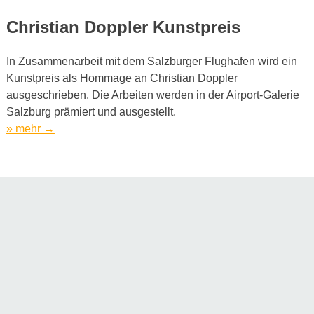
zum
175-
Christian Doppler Kunstpreis
Jahr-
Jubiläum
In Zusammenarbeit mit dem Salzburger Flughafen wird ein
des
Kunstpreis als Hommage an Christian Doppler
Doppler-
ausgeschrieben. Die Arbeiten werden in der Airport-Galerie
Effektes“
Salzburg prämiert und ausgestellt.
„Startschuss
» mehr
→
zum
175-
Jahr-
Jubiläum
des
Doppler-
Effektes“