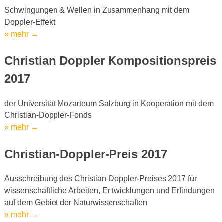
Jubiläum
Schwingungen & Wellen in Zusammenhang mit dem
des
Doppler-Effekt
Doppler-
„Startschuss
» mehr
→
Effektes“
zum
175-
Christian Doppler Kompositionspreis
Jahr-
2017
Jubiläum
des
der Universität Mozarteum Salzburg in Kooperation mit dem
Doppler-
Christian-Doppler-Fonds
Effektes“
„Startschuss
» mehr
→
zum
175-
Christian-Doppler-Preis 2017
Jahr-
Jubiläum
Ausschreibung des Christian-Doppler-Preises 2017 für
des
wissenschaftliche Arbeiten, Entwicklungen und Erfindungen
Doppler-
auf dem Gebiet der Naturwissenschaften
Effektes“
„Startschuss
» mehr
→