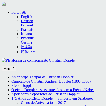
Skip
Português
to
English
content
Deutsch
Español
Français
Italiano
Русский
Čeština
日本語
简体中文
Menu
As principais etapas de Christian Doppler
Currículo de Christian Andreas Doppler (1803-1853)
Efeito Doppler
O efeito Doppler e seus laureados com o Prémio Nobel
Apoiadores e opositores de Christian Doppler
175 Anos do Efeito Doppler – Simpósio em Salzburgo
O ano de Aniversário de 2017