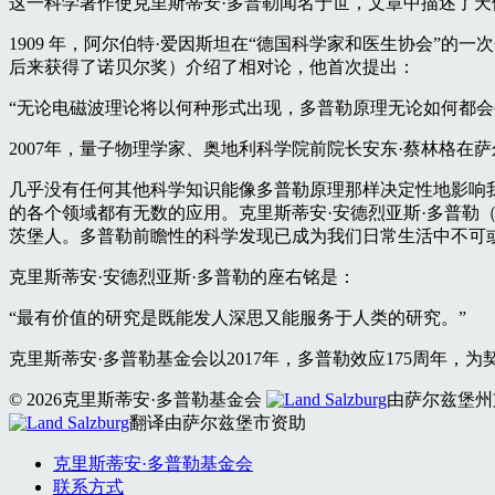
这一科学著作使克里斯蒂安·多普勒闻名于世，文章中描述了
1909 年，阿尔伯特·爱因斯坦在“德国科学家和医生协会”的
后来获得了诺贝尔奖）介绍了相对论，他首次提出：
“无论电磁波理论将以何种形式出现，多普勒原理无论如何都会
2007年，量子物理学家、奥地利科学院前院长安东·蔡林格在
几乎没有任何其他科学知识能像多普勒原理那样决定性地影响
的各个领域都有无数的应用。克里斯蒂安·安德烈亚斯·多普勒（Christia
茨堡人。多普勒前瞻性的科学发现已成为我们日常生活中不可
克里斯蒂安·安德烈亚斯·多普勒的座右铭是：
“最有价值的研究是既能发人深思又能服务于人类的研究。”
克里斯蒂安·多普勒基金会以2017年，多普勒效应175周年
© 2026克里斯蒂安·多普勒基金会
由萨尔兹堡州
翻译由萨尔兹堡市资助
克里斯蒂安·多普勒基金会
联系方式