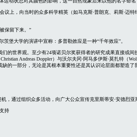
天体运动状态对其颜色的影响，这一自然现象后来以他的名字命名
一次会议上，向当时的众多科学精英（如马克斯·普朗克、莉斯·迈特
被保留下来。”
萨尔茨堡大学的演讲中宣称：多普勒效应是一种“千年效应”。
我们的世界观。至少有24项诺贝尔奖获得者的研究成果直接或间
n Andreas Doppler）与沃尔夫冈·阿马多伊斯·莫扎特（Wolf
或缺的一部分，无论是其根本重要性还是其认识论层面都塑造了
，为契机，通过组织众多活动，向广大公众宣传克里斯蒂安·安德烈
支持