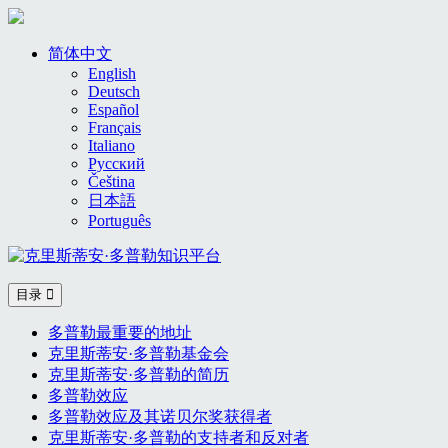
Skip
to
简体中文
content
English
Deutsch
Español
Français
Italiano
Русский
Čeština
日本語
Português
目录
多普勒最重要的地址
克里斯蒂安·多普勒基金会
克里斯蒂安·多普勒的简历
多普勒效应
多普勒效应及其诺贝尔奖获得者
克里斯蒂安·多普勒的支持者和反对者