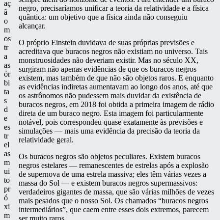
aç
negro, precisaríamos unificar a teoria da relatividade e a física
ã
quântica: um objetivo que a física ainda não conseguiu
o
alcançar.
m
os
O próprio Einstein duvidava de suas próprias previsões e
tr
acreditava que buracos negros não existiam no universo. Tais
a
monstruosidades não deveriam existir. Mas no século XX,
as
surgiram não apenas evidências de que os buracos negros
ór
existem, mas também de que não são objetos raros. E enquanto
bi
as evidências indiretas aumentavam ao longo dos anos, até que
ta
os astrônomos não pudessem mais duvidar da existência de
s
buracos negros, em 2018 foi obtida a primeira imagem de rádio
d
direta de um buraco negro. Esta imagem foi particularmente
e
notável, pois correspondeu quase exatamente às previsões e
es
simulações — mais uma evidência da precisão da teoria da
tr
relatividade geral.
el
as
Os buracos negros são objetos peculiares. Existem buracos
m
negros estelares — remanescentes de estrelas após a explosão
ui
de supernova de uma estrela massiva; eles têm várias vezes a
to
massa do Sol — e existem buracos negros supermassivos:
pr
verdadeiros gigantes de massa, que são várias milhões de vezes
ó
mais pesados que o nosso Sol. Os chamados “buracos negros
xi
intermediários”, que caem entre esses dois extremos, parecem
m
ser muito raros.