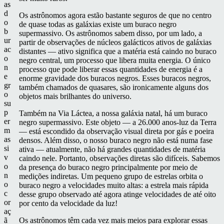
as
d
Os astrônomos agora estão bastante seguros de que no centro
o
de quase todas as galáxias existe um buraco negro
b
supermassivo. Os astrônomos sabem disso, por um lado, a
ur
partir de observações de núcleos galácticos ativos de galáxias
ac
distantes — ativo significa que a matéria está caindo no buraco
o
negro central, um processo que libera muita energia. O único
n
processo que pode liberar essas quantidades de energia é a
e
enorme gravidade dos buracos negros. Esses buracos negros,
gr
também chamados de quasares, são ironicamente alguns dos
o
objetos mais brilhantes do universo.
su
p
Também na Via Láctea, a nossa galáxia natal, há um buraco
er
negro supermassivo. Este objeto — a 26.000 anos-luz da Terra
m
— está escondido da observação visual direta por gás e poeira
as
densos. Além disso, o nosso buraco negro não está numa fase
si
ativa — atualmente, não há grandes quantidades de matéria
v
caindo nele. Portanto, observações diretas são difíceis. Sabemos
o
da presença do buraco negro principalmente por meio de
n
medições indiretas. Um pequeno grupo de estrelas orbita o
o
buraco negro a velocidades muito altas: a estrela mais rápida
c
desse grupo observado até agora atinge velocidades de até oito
or
por cento da velocidade da luz!
aç
ã
Os astrônomos têm cada vez mais meios para explorar essas