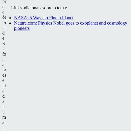
br
e
Links adicionais sobre o tema:
a
ór
NASA: 5 Ways to Find a Planet
bi
Nature.com: Physics Nobel goes to exoplanet and cosmology
ta
pioneers
d
e
S
2
fo
i
a
pr
es
e
nt
a
d
a
n
u
m
ar
ti