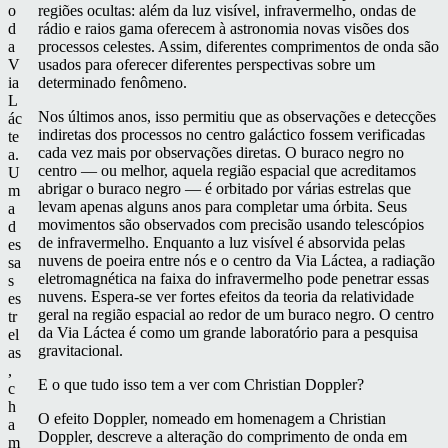
o
regiões ocultas: além da luz visível, infravermelho, ondas de
d
rádio e raios gama oferecem à astronomia novas visões dos
a
processos celestes. Assim, diferentes comprimentos de onda são
V
usados para oferecer diferentes perspectivas sobre um
ia
determinado fenômeno.
L
Nos últimos anos, isso permitiu que as observações e detecções
ác
indiretas dos processos no centro galáctico fossem verificadas
te
cada vez mais por observações diretas. O buraco negro no
a.
centro — ou melhor, aquela região espacial que acreditamos
U
abrigar o buraco negro — é orbitado por várias estrelas que
m
levam apenas alguns anos para completar uma órbita. Seus
a
movimentos são observados com precisão usando telescópios
d
de infravermelho. Enquanto a luz visível é absorvida pelas
es
nuvens de poeira entre nós e o centro da Via Láctea, a radiação
sa
eletromagnética na faixa do infravermelho pode penetrar essas
s
nuvens. Espera-se ver fortes efeitos da teoria da relatividade
es
geral na região espacial ao redor de um buraco negro. O centro
tr
da Via Láctea é como um grande laboratório para a pesquisa
el
gravitacional.
as
,
E o que tudo isso tem a ver com Christian Doppler?
c
h
O efeito Doppler, nomeado em homenagem a Christian
a
Doppler, descreve a alteração do comprimento de onda em
m