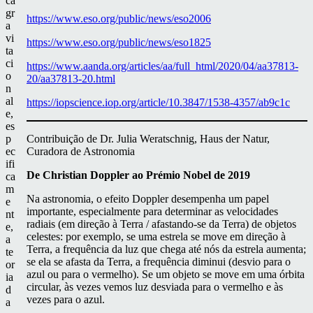
ca
gr
https://www.eso.org/public/news/eso2006
a
vi
https://www.eso.org/public/news/eso1825
ta
ci
https://www.aanda.org/articles/aa/full_html/2020/04/aa37813-
o
20/aa37813-20.html
n
al
https://iopscience.iop.org/article/10.3847/1538-4357/ab9c1c
e,
es
p
Contribuição de Dr. Julia Weratschnig, Haus der Natur,
ec
Curadora de Astronomia
ifi
De Christian Doppler ao Prémio Nobel de 2019
ca
m
Na astronomia, o efeito Doppler desempenha um papel
e
importante, especialmente para determinar as velocidades
nt
radiais (em direção à Terra / afastando-se da Terra) de objetos
e,
celestes: por exemplo, se uma estrela se move em direção à
a
Terra, a frequência da luz que chega até nós da estrela aumenta;
te
se ela se afasta da Terra, a frequência diminui (desvio para o
or
azul ou para o vermelho). Se um objeto se move em uma órbita
ia
circular, às vezes vemos luz desviada para o vermelho e às
d
vezes para o azul.
a