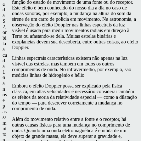
função do estado de movimento de uma fonte ou do receptor.
a
Este efeito é bem conhecido do nosso dia a dia no caso de
d
ondas sonoras, por exemplo, a mudança na altura do som da
a
sirene de um carro de polícia em movimento. Na astronomia, a
S
observação do efeito Doppler nas linhas espectrais da luz
2,
visível é usada para medir movimentos radiais em direção à
or
Terra ou afastando-se dela. Muitas estrelas binárias e
bi
exoplanetas devem sua descoberta, entre outras coisas, ao efeito
ta
Doppler.
a
ca
Linhas espectrais características existem não apenas na luz
d
visível das estrelas, mas também em todos os outros
a
comprimentos de onda. No infravermelho, por exemplo, são
1
medidas linhas de hidrogénio e hélio.
6
a
Embora o efeito Doppler possa ser explicado pela física
n
clássica, em altas velocidades é necessário considerar também
os
os efeitos da teoria da relatividade especial — como a dilatação
e
do tempo — para descrever corretamente a mudança no
p
comprimento de onda.
as
sa
Além do movimento relativo entre a fonte e o receptor, há
m
outras causas físicas para uma mudança no comprimento de
ui
onda. Quando uma onda eletromagnética é emitida de um
to
objeto de grande massa, ela deve superar a gravidade e,
p