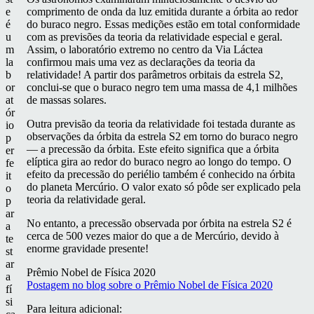
e
comprimento de onda da luz emitida durante a órbita ao redor
é
do buraco negro. Essas medições estão em total conformidade
u
com as previsões da teoria da relatividade especial e geral.
m
Assim, o laboratório extremo no centro da Via Láctea
la
confirmou mais uma vez as declarações da teoria da
b
relatividade! A partir dos parâmetros orbitais da estrela S2,
or
conclui-se que o buraco negro tem uma massa de 4,1 milhões
at
de massas solares.
ór
Outra previsão da teoria da relatividade foi testada durante as
io
observações da órbita da estrela S2 em torno do buraco negro
p
— a precessão da órbita. Este efeito significa que a órbita
er
elíptica gira ao redor do buraco negro ao longo do tempo. O
fe
efeito da precessão do periélio também é conhecido na órbita
it
do planeta Mercúrio. O valor exato só pôde ser explicado pela
o
teoria da relatividade geral.
p
ar
No entanto, a precessão observada por órbita na estrela S2 é
a
cerca de 500 vezes maior do que a de Mercúrio, devido à
te
enorme gravidade presente!
st
ar
Prêmio Nobel de Física 2020
a
Postagem no blog sobre o Prêmio Nobel de Física 2020
fí
si
Para leitura adicional: