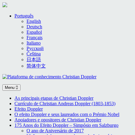
Skip
Português
to
English
content
Deutsch
Español
Français
Italiano
Русский
Čeština
日本語
简体中文
Menu
As principais etapas de Christian Doppler
Currículo de Christian Andreas Doppler (1803-1853)
Efeito Doppler
O efeito Doppler e seus laureados com o Prémio Nobel
Apoiadores e opositores de Christian Doppler
175 Anos do Efeito Doppler – Simpósio em Salzburgo
O ano de Aniversário de 2017