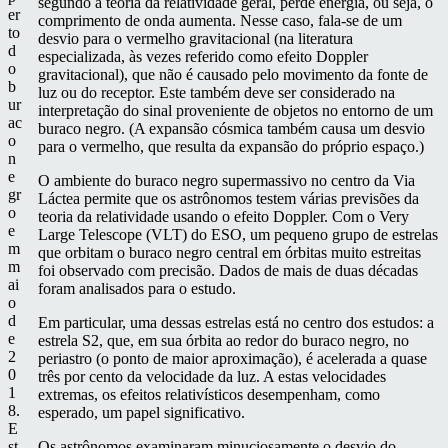
segundo a teoria da relatividade geral, perde energia, ou seja, o
er
comprimento de onda aumenta. Nesse caso, fala-se de um
to
desvio para o vermelho gravitacional (na literatura
d
especializada, às vezes referido como efeito Doppler
o
gravitacional), que não é causado pelo movimento da fonte de
b
luz ou do receptor. Este também deve ser considerado na
ur
interpretação do sinal proveniente de objetos no entorno de um
ac
buraco negro. (A expansão cósmica também causa um desvio
o
para o vermelho, que resulta da expansão do próprio espaço.)
n
e
O ambiente do buraco negro supermassivo no centro da Via
gr
Láctea permite que os astrônomos testem várias previsões da
o
teoria da relatividade usando o efeito Doppler. Com o Very
e
Large Telescope (VLT) do ESO, um pequeno grupo de estrelas
m
que orbitam o buraco negro central em órbitas muito estreitas
m
foi observado com precisão. Dados de mais de duas décadas
ai
foram analisados para o estudo.
o
d
Em particular, uma dessas estrelas está no centro dos estudos: a
e
estrela S2, que, em sua órbita ao redor do buraco negro, no
2
periastro (o ponto de maior aproximação), é acelerada a quase
0
três por cento da velocidade da luz. A estas velocidades
1
extremas, os efeitos relativísticos desempenham, como
8.
esperado, um papel significativo.
E
st
Os astrônomos examinaram minuciosamente o desvio do