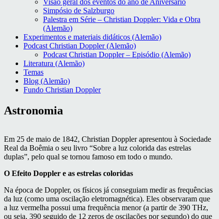
Visão geral dos eventos do ano de Aniversário
Simpósio de Salzburgo
Palestra em Série – Christian Doppler: Vida e Obra
(Alemão)
Experimentos e materiais didáticos (Alemão)
Podcast Christian Doppler (Alemão)
Podcast Christian Doppler – Episódio (Alemão)
Literatura (Alemão)
Temas
Blog (Alemão)
Fundo Christian Doppler
Astronomia
Em 25 de maio de 1842, Christian Doppler apresentou à Sociedade
Real da Boêmia o seu livro “Sobre a luz colorida das estrelas
duplas”, pelo qual se tornou famoso em todo o mundo.
O Efeito Doppler e as estrelas coloridas
Na época de Doppler, os físicos já conseguiam medir as frequências
da luz (como uma oscilação eletromagnética). Eles observaram que
a luz vermelha possui uma frequência menor (a partir de 390 THz,
ou seja, 390 seguido de 12 zeros de oscilações por segundo) do que