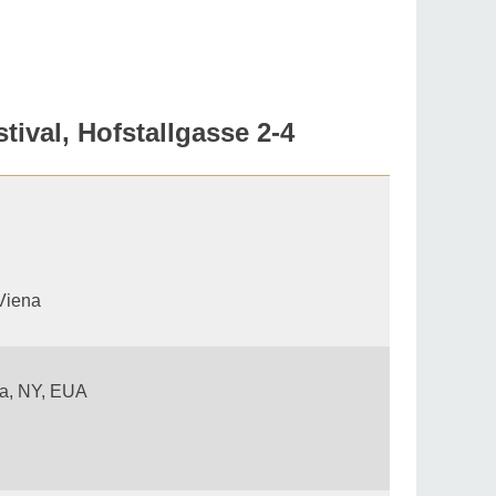
val, Hofstallgasse 2-4
 Viena
aca, NY, EUA