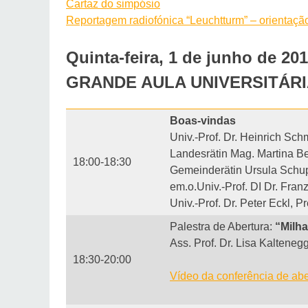
Cartaz do simpósio
Reportagem radiofónica “Leuchtturm” – orientaçã
Quinta-feira, 1 de junho de 20
GRANDE AULA UNIVERSITÁRIA, M
Boas-vindas
Univ.-Prof. Dr. Heinrich Sc
Landesrätin Mag. Martina Be
18:00-18:30
Gemeinderätin Ursula Schup
em.o.Univ.-Prof. DI Dr. Fra
Univ.-Prof. Dr. Peter Eckl, 
Palestra de Abertura:
“Milh
Ass. Prof. Dr. Lisa Kalteneg
18:30-20:00
Vídeo da conferência de abe