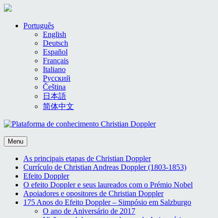
Skip
Português
to
English
content
Deutsch
Español
Français
Italiano
Русский
Čeština
日本語
简体中文
Menu
As principais etapas de Christian Doppler
Currículo de Christian Andreas Doppler (1803-1853)
Efeito Doppler
O efeito Doppler e seus laureados com o Prémio Nobel
Apoiadores e opositores de Christian Doppler
175 Anos do Efeito Doppler – Simpósio em Salzburgo
O ano de Aniversário de 2017