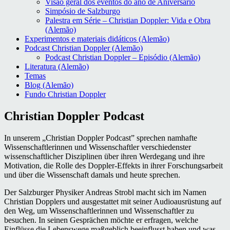
Visão geral dos eventos do ano de Aniversário
Simpósio de Salzburgo
Palestra em Série – Christian Doppler: Vida e Obra
(Alemão)
Experimentos e materiais didáticos (Alemão)
Podcast Christian Doppler (Alemão)
Podcast Christian Doppler – Episódio (Alemão)
Literatura (Alemão)
Temas
Blog (Alemão)
Fundo Christian Doppler
Christian Doppler Podcast
In unserem „Christian Doppler Podcast” sprechen namhafte
Wissenschaftlerinnen und Wissenschaftler verschiedenster
wissenschaftlicher Disziplinen über ihren Werdegang und ihre
Motivation, die Rolle des Doppler-Effekts in ihrer Forschungsarbeit
und über die Wissenschaft damals und heute sprechen.
Der Salzburger Physiker Andreas Strobl macht sich im Namen
Christian Dopplers und ausgestattet mit seiner Audioausrüstung auf
den Weg, um Wissenschaftlerinnen und Wissenschaftler zu
besuchen. In seinen Gesprächen möchte er erfragen, welche
Einflüsse die Lebenswege maßgeblich beeinflusst haben und was