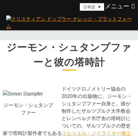
Skip
メニュー
日本語
to
content
ジーモン・シュタンプファ
ーと彼の塔時計
ドイツクロノメトリー協会の
2020年の出版物に、ジーモン・
シュタンプファー自身と、彼が
ジーモン・シュタンプ
制作したザルツブルク大学教会
ファー
とレンベルク市庁舎の塔時計に
ついての、ザルツブルクの歴史
家で塔時計製作者でもある
ミヒャエル・ノイライター修士