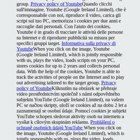
group.
Privacy policy of Youtube
Quando clicchi
sull'immagine, Youtube (Google Ireland Limited), che è
corresponsabile con noi, riproduce il video, carica gli
script sul tuo PC, memorizza i cookies per due anni e
raccoglie dati personali. Con l'aiuto dei cookies,
Youtube è in grado di tracciare le attività delle persone
su Internet e di riprodurre pubblicità su misura per
specifici gruppi target.
Informativa sulla privacy di
Youtube
When you click on the image, Youtube
(Google Ireland Limited), which is jointly responsible
with us, plays the video, loads scripts on your PC,
stores cookies for up to 2 years and collects personal
data. With the help of the cookies, Youtube is able to
track the activities of people on the Internet and to play
out advertising tailored to the target group.
Privacy
policy of Youtube
Kliknutím na obrázek se přehraje
video prostřednictvím společně s námi odpovědného
subjektu YouTube (Google Ireland Limited), na vašem
PC se načtou skripty, uloží se cookies až na dobu 2 let a
zaznamenají se osobní údaje. Pomocí cookies je subjekt
YouTube schopen sledovat aktivity osob na internetu a
vysílat k cílovým skupinám reklamu.
Prohlášení o
ochraně osobních údajů YouTube
When you click on
the image, Youtube (Google Ireland Limited), which is
jointly responsible with us, plays the video, loads