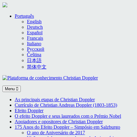
Skip
Português
to
English
content
Deutsch
Español
Français
Italiano
Русский
Čeština
日本語
简体中文
Menu
As principais etapas de Christian Doppler
Currículo de Christian Andreas Doppler (1803-1853)
Efeito Doppler
O efeito Doppler e seus laureados com o Prémio Nobel
Apoiadores e opositores de Christian Doppler
175 Anos do Efeito Doppler – Simpósio em Salzburgo
O ano de Aniversário de 2017