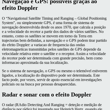
Navegação e GPS: possíveis graças ao
efeito Doppler
O “Navigational Satellite Timing and Ranging – Global Positioning
System”, ou simplesmente GPS, é uma forma de sistema de
navegação desenvolvida desde os anos 1970, que calcula a posição
e a velocidade do recetor a partir dos dados de vários satélites. No
entanto, como os satélites se movem em torno da Terra em
trajectorias bem definidas, a navegação e o GPS podem tirar partido
do efeito Doppler: a variacao de frequencia das ondas
eletromagneticas transmitidas pelos satelites de GPS depende da
velocidade relativa entre o satellite e o receptor. Assim a velocidade
do recetor pode ser determinada com grande precisão, bem como
informacao aproximada da sua localização.
Se o sistema de navegação, o GPS ou mesmo o telemóvel estiverem
ligados, a localização do dispositivo pode ser determinada. Este
facto pode, por vezes, servir de apoio essencial em investigações
policiais ou na busca por pessoas desaparecidas.
Radar e sonar com o efeito Doppler
O radar (RAdio Detecting And Ranging = deteção e medição de
distância por rádio) foi inventado por Heinrich Hertz, quando ele