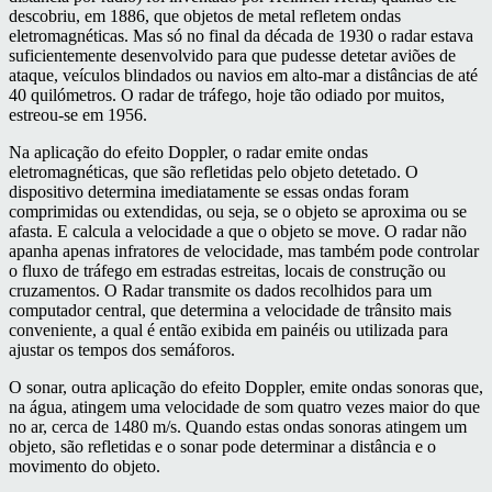
descobriu, em 1886, que objetos de metal refletem ondas
eletromagnéticas. Mas só no final da década de 1930 o radar estava
suficientemente desenvolvido para que pudesse detetar aviões de
ataque, veículos blindados ou navios em alto-mar a distâncias de até
40 quilómetros. O radar de tráfego, hoje tão odiado por muitos,
estreou-se em 1956.
Na aplicação do efeito Doppler, o radar emite ondas
eletromagnéticas, que são refletidas pelo objeto detetado. O
dispositivo determina imediatamente se essas ondas foram
comprimidas ou extendidas, ou seja, se o objeto se aproxima ou se
afasta. E calcula a velocidade a que o objeto se move. O radar não
apanha apenas infratores de velocidade, mas também pode controlar
o fluxo de tráfego em estradas estreitas, locais de construção ou
cruzamentos. O Radar transmite os dados recolhidos para um
computador central, que determina a velocidade de trânsito mais
conveniente, a qual é então exibida em painéis ou utilizada para
ajustar os tempos dos semáforos.
O sonar, outra aplicação do efeito Doppler, emite ondas sonoras que,
na água, atingem uma velocidade de som quatro vezes maior do que
no ar, cerca de 1480 m/s. Quando estas ondas sonoras atingem um
objeto, são refletidas e o sonar pode determinar a distância e o
movimento do objeto.