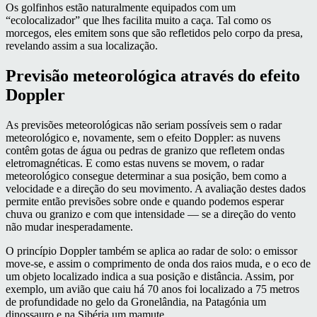
Os golfinhos estão naturalmente equipados com um
“ecolocalizador” que lhes facilita muito a caça. Tal como os
morcegos, eles emitem sons que são refletidos pelo corpo da presa,
revelando assim a sua localização.
Previsão meteorológica através do efeito
Doppler
As previsões meteorológicas não seriam possíveis sem o radar
meteorológico e, novamente, sem o efeito Doppler: as nuvens
contêm gotas de água ou pedras de granizo que refletem ondas
eletromagnéticas. E como estas nuvens se movem, o radar
meteorológico consegue determinar a sua posição, bem como a
velocidade e a direção do seu movimento. A avaliação destes dados
permite então previsões sobre onde e quando podemos esperar
chuva ou granizo e com que intensidade — se a direção do vento
não mudar inesperadamente.
O princípio Doppler também se aplica ao radar de solo: o emissor
move-se, e assim o comprimento de onda dos raios muda, e o eco de
um objeto localizado indica a sua posição e distância. Assim, por
exemplo, um avião que caiu há 70 anos foi localizado a 75 metros
de profundidade no gelo da Gronelândia, na Patagónia um
dinossauro e na Sibéria um mamute.