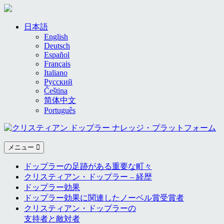
Skip
to
日本語
content
English
Deutsch
Español
Français
Italiano
Русский
Čeština
简体中文
Português
メニュー
ドップラーの足跡がある重要な町々
クリスティアン・ドップラー – 経歴
ドップラー効果
ドップラー効果に関連したノーベル賞受賞者
クリスティアン・ドップラーの
支持者と敵対者