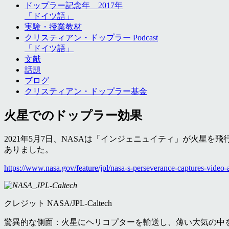
ドップラー記念年 2017年
「ドイツ語」
実験・授業教材
クリスティアン・ドップラー Podcast
「ドイツ語」
文献
話題
ブログ
クリスティアン・ドップラー基金
火星でのドップラー効果
2021
年
5
月
7
日、
NASA
は「インジェニュイティ」が火星を飛
ありました。
https://www.nasa.gov/feature/jpl/nasa-s-perseverance-captures-video-a
クレジット
NASA/JPL-Caltech
驚異的な側面：火星にヘリコプターを輸送し、薄い大気の中