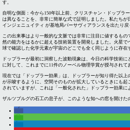
す。
自明な側面：今から
150
年以上前、クリスチャン・ドップラー
は異なることを、非常に簡単な式で証明しました。私たちが
インジェニュイティ が基地局パーサヴィアランスを出たり
この出来事はより一般的な文脈では非常に注目に値するもの
然の能力をはるかに超える技術装置を開発しました。火星で
球で確認した化学元素が宇宙のどこでも全く同じように存在
ドップラーが最初に洞察した波動現象は、今日の科学技術に
に対して、これまでに
11
件のノーベル物理学賞が授与されて
現在では「ドップラー効果」は、ドップラーが知り得た以上
が示唆するように、空間そのものが拡大しているときにも起
されていますが、これは「一般化された」ドップラー効果に
ザルツブルグの石工の息子が、このような知への窓を開けた