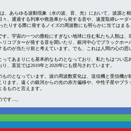
は、あらゆる波動現象（水の波、音、光）において、波源と相
日々、通過する列車や救急車から発する音や、速度取締レーダ
戻ったりする際に発するノイズの周波数にも明らかに当てはまる
です。宇宙の一つの塵粒にすぎない地球に住む私たち人類は、
ヘリコプターが発する音を聞いたり、銀河中心でブラックホー
するのが当たり前と考えています。でも、これは人間の心の思
とってあまりにも基本的なものとなっており、私たちはつい忘
おり、直近では
2019
年と
2020
年にも授与されています。
のものとなっています。波の周波数変化は、送信機と受信機が
こります。遠くの銀河からの光の赤方偏移や、中性子星やブラ
よるものと言えます。
のです
…
。