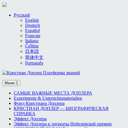
Skip
Русский
to
English
content
Deutsch
Español
Français
Italiano
Čeština
日本語
简体中文
Português
Меню
САМЫЕ ВАЖНЫЕ МЕСТА ДОПЛЕРА
Experimente & Unterrichtsmaterialien
Фонд Кристиана Доплера
КРИСТИАН ДОПЛЕР — БИОГРАФИЧЕСКАЯ
СПРАВКА
Эффект Доплера
Эффект Доплера и лауреаты Нобелевской премии