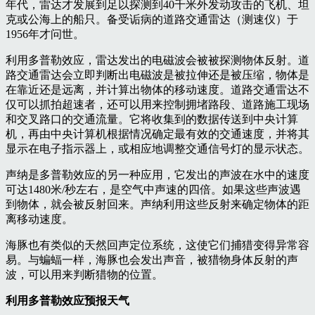
年代，雷达才发展到足以探测到40千米外发动攻击的飞机、坦
克或公海上的船只。备受诟病的道路交通雷达（测速仪）于
1956年才问世。
利用多普勒效应，雷达发出的电磁波会被被探测物体反射。道
路交通雷达会立即判断出电磁波是被拉伸还是被压缩，物体是
在靠近还是远离，并计算出物体的移动速度。道路交通雷达不
仅可以抓拍超速者，还可以用来控制拥堵路段、道路施工现场
和交叉路口的交通流量。它将收集到的数据传送到中央计算
机，再由中央计算机根据情况确定最有效的交通速度，并将其
显示在电子指示器上，或相应地调整交通信号灯的显示状态。
声纳是多普勒效应的另一种应用，它发出的声波在水中的速度
可达1480米/秒左右，是空气中声速的四倍。如果这些声波遇
到物体，就会被反射回来。声纳利用这些反射来确定物体的距
离移动速度。
海豚也有类似的天然回声定位系统，这使它们捕猎变得异常容
易。与蝙蝠一样，海豚也会发出声音，被猎物身体反射的声
波，可以用来判断猎物的位置。
利用多普勒效应预报天气