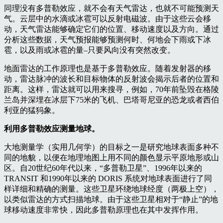
同理没有多普勒效应，就不会有天气雷达，也就不可能预测天
气。云层中的水滴或冰雹可以反射电磁波。由于这些云会移
动，天气雷达能够确定它们的位置、移动速度以及方向。通过
分析这些数据，天气预报能够预测何时、何地会下雨或下冰
雹，以及雨或冰雹的量–只要风向没有突然改变。
地面雷达的工作原理也是基于多普勒效应。随着发射器的移
动，雷达脉冲的波长和目标物体的反射波会揭示后者的位置和
距离。这样，雷达就可以用来搜寻，例如，70年前坠毁在格陵
兰岛并深埋在冰层下75米的飞机、巴塔哥尼亚的恐龙或者西伯
利亚的猛犸象。
利用多普勒效应测量地球。
大地测量学（实用几何学）的目标之一是研究地球表面多种不
同的地貌，以便在地理地图上用不同的颜色显示平原地形或山
区。自20世纪60年代以来，“多普勒卫星”、1996年以来的
TRANSIT 和1990年以来的 DORIS 系统对地球表面进行了同
样详细和精确的测量。这些卫星环绕地球经度（两极上空），
以类似雷达的方式扫描地球。由于这些卫星相对于“静止”的地
球移动速度非常快，因此多普勒原理也在其中发挥作用。