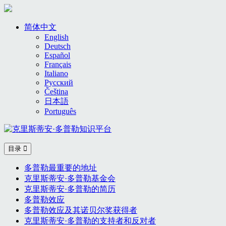
Skip
to
简体中文
content
English
Deutsch
Español
Français
Italiano
Русский
Čeština
日本語
Português
目录
多普勒最重要的地址
克里斯蒂安·多普勒基金会
克里斯蒂安·多普勒的简历
多普勒效应
多普勒效应及其诺贝尔奖获得者
克里斯蒂安·多普勒的支持者和反对者